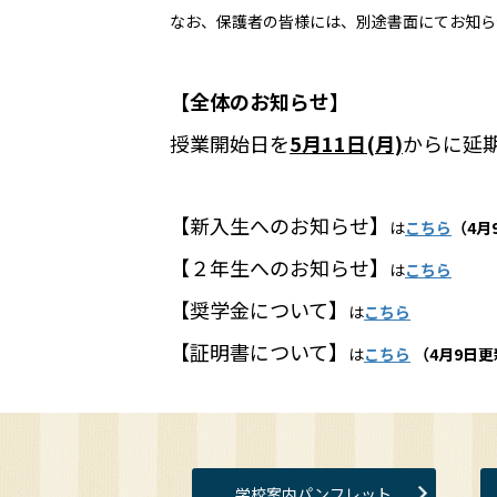
なお、保護者の皆様には、別途書面にてお知ら
【全体のお知らせ】
授業開始日を
5月11日(月)
からに延
【新入生へのお知らせ】
は
こちら
（
4月
【２年生へのお知らせ】
は
こちら
【奨学金について】
は
こちら
【証明書について】
は
こちら
（4月9日更
学校案内パンフレット