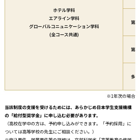
ホテル学科
エアライン学科
第Ⅲ
グローバルコニュニケーション学科
(全コース共通)
第Ⅳ
多子
※1年次の場合
当該制度の支援を受けるためには、あらかじめ日本学生支援機構
の「給付型奨学金」に申し込む必要があります。
（高校在学中の方は、予約申し込みができます。「予約採用」に
ついては高等学校の先生にご相談ください。）
※申込要件、学業要件等の詳細は、文部科学省「高等教育の修学