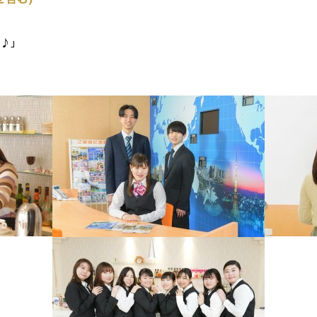
ン♪」
」
」