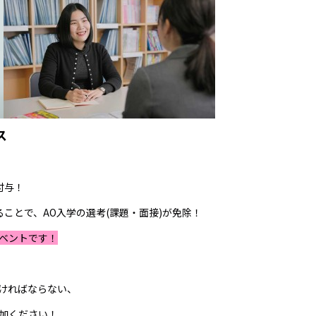
ス
付与！
することで、AO入学の選考(課題・面接)が免除！
イベントです！
ければならない、
加ください！