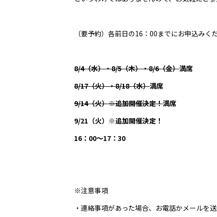
（要予約）各前日の16：00までにお申込みく
8/4（水）・8/5（木）・8/6（金）
満席
8/17（火）・8/18（水）
満席
9/14（火）
※
追加開催決定！
満席
9/21（火）
※
追加開催決定！
16：00～17：30
※注意事項
・連絡事項があった場合、お電話かメールを送