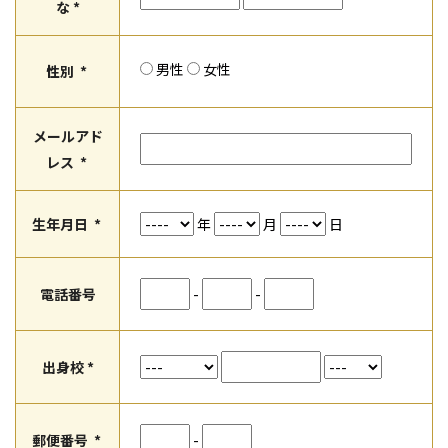
な *
男性
女性
性別
*
メールアド
レス
*
生年月日
*
年
月
日
電話番号
-
-
出身校 *
郵便番号
*
-